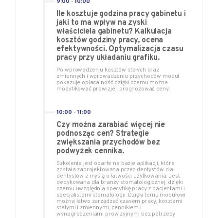
9:00
-
10:00
Ile kosztuje godzina pracy gabinetu i
jaki to ma wpływ na zyski
właściciela gabinetu? Kalkulacja
kosztów godziny pracy, ocena
efektywności. Optymalizacja czasu
pracy przy układaniu grafiku.
Po wprowadzeniu kosztów stałych oraz
zmiennych i wprowadzeniu przychodów moduł
pokazuje opłacalność dzięki czemu można
modyfikować prowizje i prognozować ceny.
10:00
-
11:00
Czy można zarabiać więcej nie
podnosząc cen? Strategie
zwiększania przychodów bez
podwyżek cennika.
Szkolenie jest oparte na bazie aplikacji, która
została zaprojektowana przez dentystów dla
dentystów z myślą o łatwości użytkowania. Jest
dedykowana dla branży stomatologicznej, dzięki
czemu uwzględnia specyfikę pracy z pacjentami i
specjalistami stomatologii. Dzięki temu modułowi
można łatwo zarządzać czasem pracy, kosztami
stałymi i zmiennymi, cennikiem i
wynagrodzeniami prowizyjnymi bez potrzeby