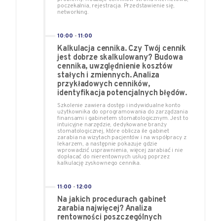
poczekalnia, rejestracja. Przedstawienie się,
networking.
10:00
-
11:00
Kalkulacja cennika. Czy Twój cennik
jest dobrze skalkulowany? Budowa
cennika, uwzględnienie kosztów
stałych i zmiennych. Analiza
przykładowych cenników,
identyfikacja potencjalnych błędów.
Szkolenie zawiera dostęp i indywidualne konto
użytkownika do oprogramowania do zarządzania
finansami i gabinetem stomatologicznym. Jest to
intuicyjne narzędzie, dedykowane branży
stomatologicznej, które oblicza ile gabinet
zarabia na wizytach pacjentów i na współpracy z
lekarzem, a następnie pokazuje gdzie
wprowadzić usprawnienia, więcej zarabiać i nie
dopłacać do nierentownych usług poprzez
kalkulację zyskownego cennika.
11:00
-
12:00
Na jakich procedurach gabinet
zarabia najwięcej? Analiza
rentowności poszczególnych