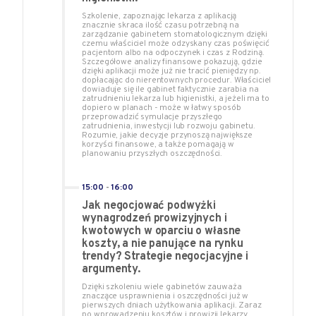
Szkolenie, zapoznając lekarza z aplikacją
znacznie skraca ilość czasu potrzebną na
zarządzanie gabinetem stomatologicznym dzięki
czemu właściciel może odzyskany czas poświęcić
pacjentom albo na odpoczynek i czas z Rodziną.
Szczegółowe analizy finansowe pokazują, gdzie
dzięki aplikacji może już nie tracić pieniędzy np.
dopłacając do nierentownych procedur. Właściciel
dowiaduje się ile gabinet faktycznie zarabia na
zatrudnieniu lekarza lub higienistki, a jeżeli ma to
dopiero w planach - może w łatwy sposób
przeprowadzić symulacje przyszłego
zatrudnienia, inwestycji lub rozwoju gabinetu.
Rozumie, jakie decyzje przynoszą największe
korzyści finansowe, a także pomagają w
planowaniu przyszłych oszczędności.
15:00
-
16:00
Jak negocjować podwyżki
wynagrodzeń prowizyjnych i
kwotowych w oparciu o własne
koszty, a nie panujące na rynku
trendy? Strategie negocjacyjne i
argumenty.
Dzięki szkoleniu wiele gabinetów zauważa
znaczące usprawnienia i oszczędności już w
pierwszych dniach użytkowania aplikacji. Zaraz
po wprowadzeniu kosztów i prowizji lekarzy,