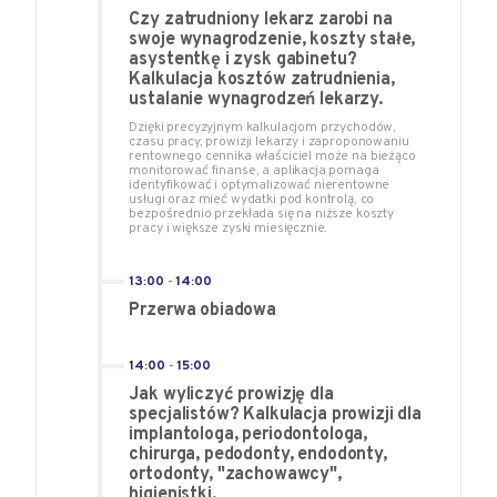
Czy zatrudniony lekarz zarobi na
swoje wynagrodzenie, koszty stałe,
asystentkę i zysk gabinetu?
Kalkulacja kosztów zatrudnienia,
ustalanie wynagrodzeń lekarzy.
Dzięki precyzyjnym kalkulacjom przychodów,
czasu pracy, prowizji lekarzy i zaproponowaniu
rentownego cennika właściciel może na bieżąco
monitorować finanse, a aplikacja pomaga
identyfikować i optymalizować nierentowne
usługi oraz mieć wydatki pod kontrolą, co
bezpośrednio przekłada się na niższe koszty
pracy i większe zyski miesięcznie.
13:00
-
14:00
Przerwa obiadowa
14:00
-
15:00
Jak wyliczyć prowizję dla
specjalistów? Kalkulacja prowizji dla
implantologa, periodontologa,
chirurga, pedodonty, endodonty,
ortodonty, "zachowawcy",
higienistki.