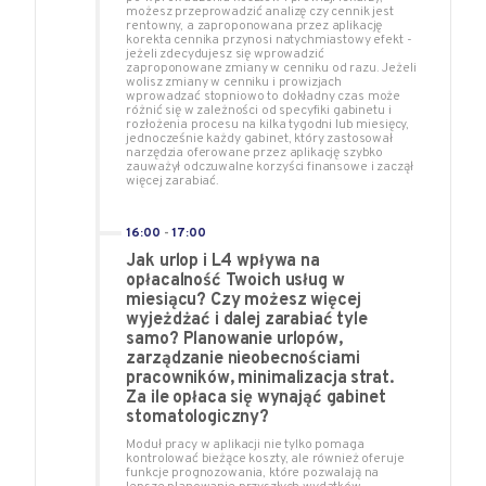
możesz przeprowadzić analizę czy cennik jest
rentowny, a zaproponowana przez aplikację
korekta cennika przynosi natychmiastowy efekt -
jeżeli zdecydujesz się wprowadzić
zaproponowane zmiany w cenniku od razu. Jeżeli
wolisz zmiany w cenniku i prowizjach
wprowadzać stopniowo to dokładny czas może
różnić się w zależności od specyfiki gabinetu i
rozłożenia procesu na kilka tygodni lub miesięcy,
jednocześnie każdy gabinet, który zastosował
narzędzia oferowane przez aplikację szybko
zauważył odczuwalne korzyści finansowe i zaczął
więcej zarabiać.
16:00
-
17:00
Jak urlop i L4 wpływa na
opłacalność Twoich usług w
miesiącu? Czy możesz więcej
wyjeżdżać i dalej zarabiać tyle
samo? Planowanie urlopów,
zarządzanie nieobecnościami
pracowników, minimalizacja strat.
Za ile opłaca się wynająć gabinet
stomatologiczny?
Moduł pracy w aplikacji nie tylko pomaga
kontrolować bieżące koszty, ale również oferuje
funkcje prognozowania, które pozwalają na