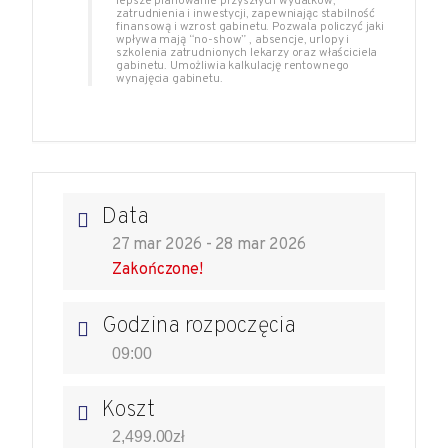
lepsze planowanie przyszłych wydatków,
zatrudnienia i inwestycji, zapewniając stabilność
finansową i wzrost gabinetu. Pozwala policzyć jaki
wpływa mają “no-show” , absencje, urlopy i
szkolenia zatrudnionych lekarzy oraz właściciela
gabinetu. Umożliwia kalkulację rentownego
wynajęcia gabinetu.
Data
27 mar 2026
- 28 mar 2026
Zakończone!
Godzina rozpoczęcia
09:00
Koszt
2,499.00zł