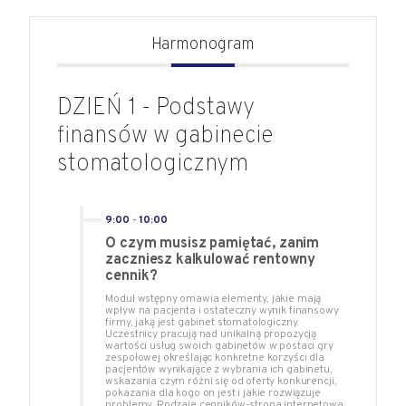
Harmonogram
DZIEŃ 1 - Podstawy
finansów w gabinecie
stomatologicznym
9:00
-
10:00
O czym musisz pamiętać, zanim
zaczniesz kalkulować rentowny
cennik?
Moduł wstępny omawia elementy, jakie mają
wpływ na pacjenta i ostateczny wynik finansowy
firmy, jaką jest gabinet stomatologiczny.
Uczestnicy pracują nad unikalną propozycją
wartości usług swoich gabinetów w postaci gry
zespołowej określając konkretne korzyści dla
pacjentów wynikające z wybrania ich gabinetu,
wskazania czym różni się od oferty konkurencji,
pokazania dla kogo on jest i jakie rozwiązuje
problemy. Rodzaje cenników-strona internetowa,