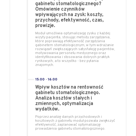
gabinetu stomatologicznego?
Omówienie czynników
wpływających na zysk: koszty,
przychody, efektywność, czas,
prowizje.
Moduł umożliwia optymalizację zysku z każdej
wizyty pacjenta, stosując metody zarządzania,
które poprawiają efektywność zarządzania
gabinetem stomatologicznym, w tym wdrażanie
rozwiązań zwiększających satysfakcję pacjentów,
motywowania personelu medycznego oraz
identyfikowania i stosowania dobrych praktyk
rynkowych, a to wszystko - bez pytania
znajomych.
15:00
-
16:00
Wpływ kosztów na rentowność
gabinetu stomatologicznego.
Analiza kosztów stałych i
zmiennych, optymalizacja
wydatków.
Poprzez analizę danych przychodowych i
kosztowych z gabinetu moduł pozwala zwiększyć
efektywność, zaplanować optymalizację
prowadzenia gabinetu stomatologicznego.