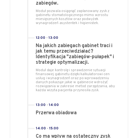
zabiegów.
Moduł pozwala osiągnąć zaplanowany zysk z
gabinetu stomatologicznego mimo wzrostu
miesięcznych kosztów oraz podwyżek
wynagrodzeń asystentek i higienistek.
12:00
-
13:00
Na jakich zabiegach gabinet traci i
jak temu przeciwdziałać?
Identyfikacja "zabiegów-pułapek" i
strategie optymalizacji.
Moduł daje kontrolę i sprawdzenie sytuacji
finansowej gabinetu dzięki kalkulatorowi cen
usług i wynagrodzeń oraz po wprowadzeniu
danych pokazuje jakie w gabinecie wdrożyć
rozwiązania w zakresie metod zarządzania, aby
każda wizyta pacjenta przynosiła zysk.
13:00
-
14:00
Przerwa obiadowa
14:00
-
15:00
Co ma wpływ na ostateczny zysk