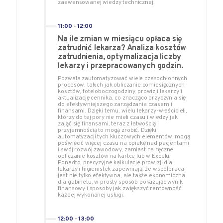
zaawansowanej wiedzy technicznej.
11:00
-
12:00
Na ile zmian w miesiącu opłaca się
zatrudnić lekarza? Analiza kosztów
zatrudnienia, optymalizacja liczby
lekarzy i przepracowanych godzin.
Pozwala zautomatyzować wiele czasochłonnych
procesów, takich jak obliczanie comiesięcznych
kosztów, foteloboczogodziny, prowizji lekarzy i
aktualizację cennika, co znacząco przyczynia się
do efektywniejszego zarządzania czasem i
finansami. Dzięki temu, wielu lekarzy-właścicieli,
którzy do tej pory nie mieli czasu i wiedzy jak
zająć się finansami, teraz z łatwością i
przyjemnością to mogą zrobić. Dzięki
automatyzacji tych kluczowych elementów, mogą
poświęcić więcej czasu na opiekę nad pacjentami
i swój rozwój zawodowy, zamiast na ręczne
obliczanie kosztów na kartce lub w Excelu.
Ponadto, precyzyjne kalkulacje prowizji dla
lekarzy i higienistek zapewniają, że współpraca
jest nie tylko efektywna, ale także ekonomiczna
dla gabinetu, w prosty sposób pokazując wynik
finansowy i sposoby jak zwiększyć rentowność
każdej wykonanej usługi.
12:00
-
13:00