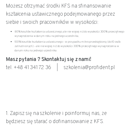
Możesz otrzymać środki KFS na sfinansowanie
kształcenia ustawicznego podejmowanego przez
siebie i swoich pracowników w wysokości:
80% kosztów kształcenia ustawicznego, ale nie więcej niż do wysokości 300% przeciętnego
wynagrodzenia w danym roku na jednego uczestnika,
100% kosztów kształcenia ustawicznego – w przypadku mikro przedsiębiorcy (do 10 osób
zatrudnionych) – ale nie więcej niż do wysokości 300% przeciętnego wynagrodzenia w
danym roku na jednego uczestnika.
Masz pytania ? Skontaktuj się z nami!
tel. +48 41 341 72 36 | szkolenia@profident.pl
1. Zapisz się na szkolenie i poinformuj nas, że
będziesz się starać o dofinansowanie z KFS.