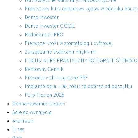
FANTAstyczne warsztaty ENDOdontyczne
Praktyczny kurs odbudowy zębów w odcinku bocz
Dento Inwestor
Dento Inwestor C.O.D.E.
Pedodontics PRO
Pierwsze kroki w stomatologii cyfrowej
Zarządzanie tkankami miękkimi
F:OCUS: KURS PRAKTYCZNY FOTOGRAFII STOMAT
Rentowny Cennik
Procedury chirurgiczne PRF
Implantologia – jak robić to dobrze od początku
Pulp Fiction 2026
Dofinansowanie szkoleń
Sale do wynajęcia
Archiwum
O nas