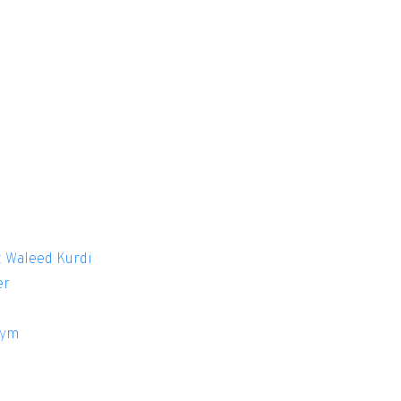
 Waleed Kurdi
er
nym