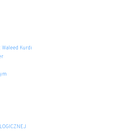
 Waleed Kurdi
er
nym
OLOGICZNEJ