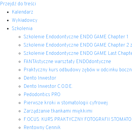
Przejdź do treści
Kalendarz
Wykładowcy
Szkolenia
Szkolenie Endodontyczne ENDO GAME Chapter 1
Szkolenie Endodontyczne ENDO GAME Chapter 2 z
Szkolenie Endodontyczne ENDO GAME Last Chapt
FANTAstyczne warsztaty ENDOdontyczne
Praktyczny kurs odbudowy zębów w odcinku bocz
Dento Inwestor
Dento Inwestor C.O.D.E.
Pedodontics PRO
Pierwsze kroki w stomatologii cyfrowej
Zarządzanie tkankami miękkimi
F:OCUS: KURS PRAKTYCZNY FOTOGRAFII STOMAT
Rentowny Cennik