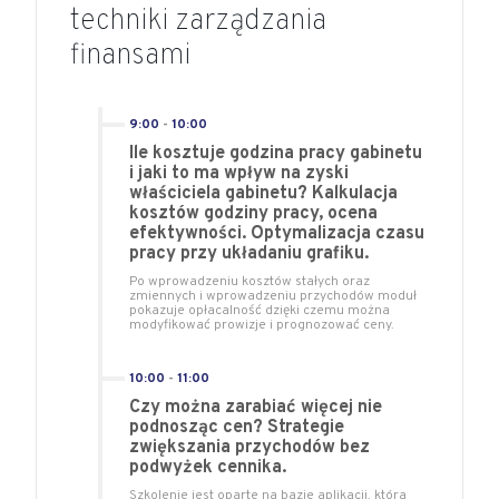
techniki zarządzania
finansami
9:00
-
10:00
Ile kosztuje godzina pracy gabinetu
i jaki to ma wpływ na zyski
właściciela gabinetu? Kalkulacja
kosztów godziny pracy, ocena
efektywności. Optymalizacja czasu
pracy przy układaniu grafiku.
Po wprowadzeniu kosztów stałych oraz
zmiennych i wprowadzeniu przychodów moduł
pokazuje opłacalność dzięki czemu można
modyfikować prowizje i prognozować ceny.
10:00
-
11:00
Czy można zarabiać więcej nie
podnosząc cen? Strategie
zwiększania przychodów bez
podwyżek cennika.
Szkolenie jest oparte na bazie aplikacji, która