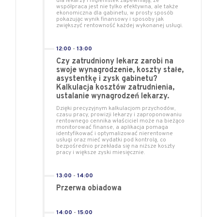
dla lekarzy i higienistek zapewniają, że
współpraca jest nie tylko efektywna, ale także
ekonomiczna dla gabinetu, w prosty sposób
pokazując wynik finansowy i sposoby jak
zwiększyć rentowność każdej wykonanej usługi.
12:00
-
13:00
Czy zatrudniony lekarz zarobi na
swoje wynagrodzenie, koszty stałe,
asystentkę i zysk gabinetu?
Kalkulacja kosztów zatrudnienia,
ustalanie wynagrodzeń lekarzy.
Dzięki precyzyjnym kalkulacjom przychodów,
czasu pracy, prowizji lekarzy i zaproponowaniu
rentownego cennika właściciel może na bieżąco
monitorować finanse, a aplikacja pomaga
identyfikować i optymalizować nierentowne
usługi oraz mieć wydatki pod kontrolą, co
bezpośrednio przekłada się na niższe koszty
pracy i większe zyski miesięcznie.
13:00
-
14:00
Przerwa obiadowa
14:00
-
15:00