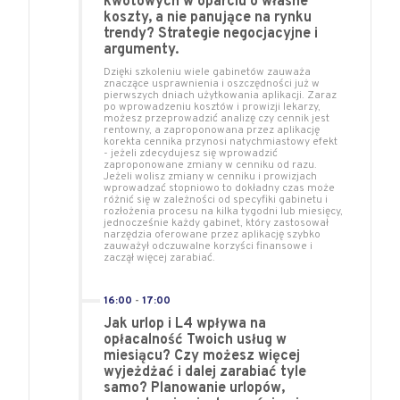
kwotowych w oparciu o własne
koszty, a nie panujące na rynku
trendy? Strategie negocjacyjne i
argumenty.
Dzięki szkoleniu wiele gabinetów zauważa
znaczące usprawnienia i oszczędności już w
pierwszych dniach użytkowania aplikacji. Zaraz
po wprowadzeniu kosztów i prowizji lekarzy,
możesz przeprowadzić analizę czy cennik jest
rentowny, a zaproponowana przez aplikację
korekta cennika przynosi natychmiastowy efekt
- jeżeli zdecydujesz się wprowadzić
zaproponowane zmiany w cenniku od razu.
Jeżeli wolisz zmiany w cenniku i prowizjach
wprowadzać stopniowo to dokładny czas może
różnić się w zależności od specyfiki gabinetu i
rozłożenia procesu na kilka tygodni lub miesięcy,
jednocześnie każdy gabinet, który zastosował
narzędzia oferowane przez aplikację szybko
zauważył odczuwalne korzyści finansowe i
zaczął więcej zarabiać.
16:00
-
17:00
Jak urlop i L4 wpływa na
opłacalność Twoich usług w
miesiącu? Czy możesz więcej
wyjeżdżać i dalej zarabiać tyle
samo? Planowanie urlopów,