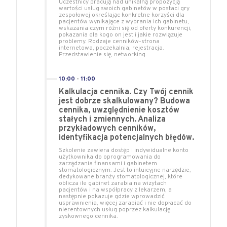
Uczestnicy pracują nad unikalną propozycją
wartości usług swoich gabinetów w postaci gry
zespołowej określając konkretne korzyści dla
pacjentów wynikające z wybrania ich gabinetu,
wskazania czym różni się od oferty konkurencji,
pokazania dla kogo on jest i jakie rozwiązuje
problemy. Rodzaje cenników-strona
internetowa, poczekalnia, rejestracja.
Przedstawienie się, networking.
10:00
-
11:00
Kalkulacja cennika. Czy Twój cennik
jest dobrze skalkulowany? Budowa
cennika, uwzględnienie kosztów
stałych i zmiennych. Analiza
przykładowych cenników,
identyfikacja potencjalnych błędów.
Szkolenie zawiera dostęp i indywidualne konto
użytkownika do oprogramowania do
zarządzania finansami i gabinetem
stomatologicznym. Jest to intuicyjne narzędzie,
dedykowane branży stomatologicznej, które
oblicza ile gabinet zarabia na wizytach
pacjentów i na współpracy z lekarzem, a
następnie pokazuje gdzie wprowadzić
usprawnienia, więcej zarabiać i nie dopłacać do
nierentownych usług poprzez kalkulację
zyskownego cennika.