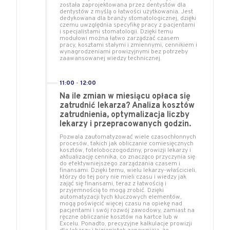
została zaprojektowana przez dentystów dla
dentystów z myślą o łatwości użytkowania. Jest
dedykowana dla branży stomatologicznej, dzięki
czemu uwzględnia specyfikę pracy z pacjentami
i specjalistami stomatologii. Dzięki temu
modułowi można łatwo zarządzać czasem
pracy, kosztami stałymi i zmiennymi, cennikiem i
wynagrodzeniami prowizyjnymi bez potrzeby
zaawansowanej wiedzy technicznej.
11:00
-
12:00
Na ile zmian w miesiącu opłaca się
zatrudnić lekarza? Analiza kosztów
zatrudnienia, optymalizacja liczby
lekarzy i przepracowanych godzin.
Pozwala zautomatyzować wiele czasochłonnych
procesów, takich jak obliczanie comiesięcznych
kosztów, foteloboczogodziny, prowizji lekarzy i
aktualizację cennika, co znacząco przyczynia się
do efektywniejszego zarządzania czasem i
finansami. Dzięki temu, wielu lekarzy-właścicieli,
którzy do tej pory nie mieli czasu i wiedzy jak
zająć się finansami, teraz z łatwością i
przyjemnością to mogą zrobić. Dzięki
automatyzacji tych kluczowych elementów,
mogą poświęcić więcej czasu na opiekę nad
pacjentami i swój rozwój zawodowy, zamiast na
ręczne obliczanie kosztów na kartce lub w
Excelu. Ponadto, precyzyjne kalkulacje prowizji