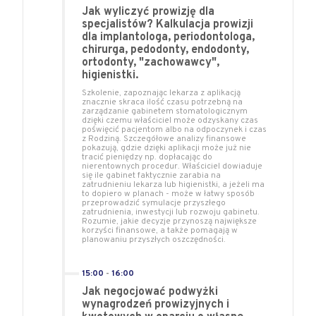
Jak wyliczyć prowizję dla
specjalistów? Kalkulacja prowizji
dla implantologa, periodontologa,
chirurga, pedodonty, endodonty,
ortodonty, "zachowawcy",
higienistki.
Szkolenie, zapoznając lekarza z aplikacją
znacznie skraca ilość czasu potrzebną na
zarządzanie gabinetem stomatologicznym
dzięki czemu właściciel może odzyskany czas
poświęcić pacjentom albo na odpoczynek i czas
z Rodziną. Szczegółowe analizy finansowe
pokazują, gdzie dzięki aplikacji może już nie
tracić pieniędzy np. dopłacając do
nierentownych procedur. Właściciel dowiaduje
się ile gabinet faktycznie zarabia na
zatrudnieniu lekarza lub higienistki, a jeżeli ma
to dopiero w planach - może w łatwy sposób
przeprowadzić symulacje przyszłego
zatrudnienia, inwestycji lub rozwoju gabinetu.
Rozumie, jakie decyzje przynoszą największe
korzyści finansowe, a także pomagają w
planowaniu przyszłych oszczędności.
15:00
-
16:00
Jak negocjować podwyżki
wynagrodzeń prowizyjnych i