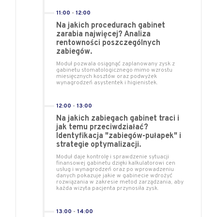
11:00
-
12:00
Na jakich procedurach gabinet
zarabia najwięcej? Analiza
rentowności poszczególnych
zabiegów.
Moduł pozwala osiągnąć zaplanowany zysk z
gabinetu stomatologicznego mimo wzrostu
miesięcznych kosztów oraz podwyżek
wynagrodzeń asystentek i higienistek.
12:00
-
13:00
Na jakich zabiegach gabinet traci i
jak temu przeciwdziałać?
Identyfikacja "zabiegów-pułapek" i
strategie optymalizacji.
Moduł daje kontrolę i sprawdzenie sytuacji
finansowej gabinetu dzięki kalkulatorowi cen
usług i wynagrodzeń oraz po wprowadzeniu
danych pokazuje jakie w gabinecie wdrożyć
rozwiązania w zakresie metod zarządzania, aby
każda wizyta pacjenta przynosiła zysk.
13:00
-
14:00