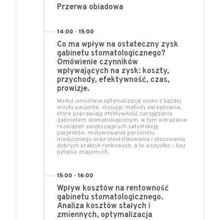
Przerwa obiadowa
14:00
-
15:00
Co ma wpływ na ostateczny zysk
gabinetu stomatologicznego?
Omówienie czynników
wpływających na zysk: koszty,
przychody, efektywność, czas,
prowizje.
Moduł umożliwia optymalizację zysku z każdej
wizyty pacjenta, stosując metody zarządzania,
które poprawiają efektywność zarządzania
gabinetem stomatologicznym, w tym wdrażanie
rozwiązań zwiększających satysfakcję
pacjentów, motywowania personelu
medycznego oraz identyfikowania i stosowania
dobrych praktyk rynkowych, a to wszystko - bez
pytania znajomych.
15:00
-
16:00
Wpływ kosztów na rentowność
gabinetu stomatologicznego.
Analiza kosztów stałych i
zmiennych, optymalizacja