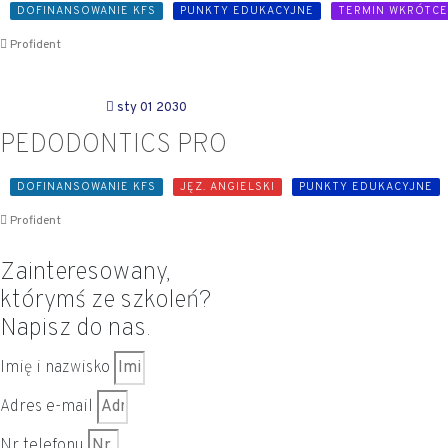
DOFINANSOWANIE KFS
PUNKTY EDUKACYJNE
TERMIN WKRÓTCE
Profident
sty 01 2030
PEDODONTICS PRO
DOFINANSOWANIE KFS
JĘZ. ANGIELSKI
PUNKTY EDUKACYJNE
Profident
Zainteresowany,
którymś ze szkoleń?
Napisz do nas.
Imię i nazwisko
Adres e-mail
Nr telefonu