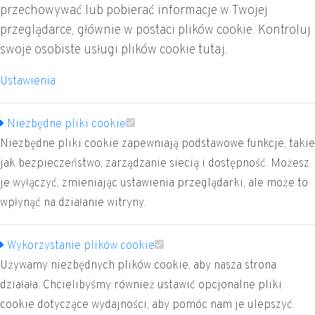
przechowywać lub pobierać informacje w Twojej
Godziny pracy:
przeglądarce, głównie w postaci plików cookie. Kontroluj
Pn.-Czw. 8:00 - 16:00
swoje osobiste usługi plików cookie tutaj.
Pt. 8:00 - 14:00
Ustawienia
LABORATORIUM
Niezbędne pliki cookie
+48 41 341 72 43
Niezbędne pliki cookie zapewniają podstawowe funkcje, takie
labor@profident.pl
jak bezpieczeństwo, zarządzanie siecią i dostępność. Możesz
Godziny pracy:
je wyłączyć, zmieniając ustawienia przeglądarki, ale może to
Pn.-Pt. 8:00 - 16:00
wpłynąć na działanie witryny.
SERWIS SPRZĘTU STOMATOLOGICZNEGO
Wykorzystanie plików cookie
+48 41 341 72 38
Używamy niezbędnych plików cookie, aby nasza strona
serwis@profident.pl
działała. Chcielibyśmy również ustawić opcjonalne pliki
Godziny pracy:
cookie dotyczące wydajności, aby pomóc nam je ulepszyć.