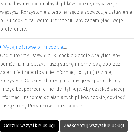
Pn.-Czw. 8:00 - 16:00
Nie ustawimy opcjonalnych plików cookie, chyba że je
Pt. 8:00 - 14:00
włączysz. Korzystanie z tego narzędzia spowoduje ustawienie
pliku cookie na Twoim urządzeniu, aby zapamiętać Twoje
preferencje.
Wydajnościowe pliki cookie
Chcielibyśmy ustawić pliki cookie Google Analytics, aby
pomóc nam ulepszyć naszą stronę internetową poprzez
zbieranie i raportowanie informacji o tym, jak z niej
korzystasz. Cookies zbierają informacje w sposób, który
nikogo bezpośrednio nie identyfikuje. Aby uzyskać więcej
informacji na temat działania tych plików cookie, odwiedź
naszą stronę Prywatność i pliki cookie.
Odrzuć wszystkie usługi
Zaakceptuj wszystkie usługi