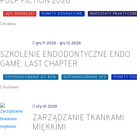
PULP FICTION 2026
JĘZ. ANGIELSKI
PUNKTY EDUKACYJNE
WARSZTATY PRAKTYCZN
Kraków
gru 11 2026
- gru 12 2026
SZKOLENIE ENDODONTYCZNE ENDO
GAME: LAST CHAPTER
DOFINANSOWANIE DO 80%
DOFINANSOWANIE KFS
PUNKTY ED
Profident
sty 01 2030
ZARZĄDZANIE TKANKAMI
MIĘKKIMI