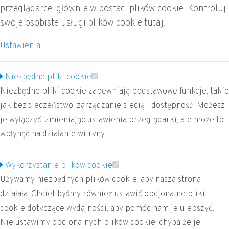
przeglądarce, głównie w postaci plików cookie. Kontroluj
Pn.-Czw. 8:00 - 16:00
swoje osobiste usługi plików cookie tutaj.
Pt. 8:00 - 14:00
Ustawienia
LABORATORIUM
Niezbędne pliki cookie
+48 41 341 72 43
Niezbędne pliki cookie zapewniają podstawowe funkcje, takie
labor@profident.pl
jak bezpieczeństwo, zarządzanie siecią i dostępność. Możesz
Godziny pracy:
je wyłączyć, zmieniając ustawienia przeglądarki, ale może to
Pn.-Pt. 8:00 - 16:00
wpłynąć na działanie witryny.
SERWIS SPRZĘTU STOMATOLOGICZNEGO
Wykorzystanie plików cookie
+48 41 341 72 38
Używamy niezbędnych plików cookie, aby nasza strona
serwis@profident.pl
działała. Chcielibyśmy również ustawić opcjonalne pliki
Godziny pracy:
cookie dotyczące wydajności, aby pomóc nam je ulepszyć.
Pn.-Czw. 8:00 - 16:00
Nie ustawimy opcjonalnych plików cookie, chyba że je